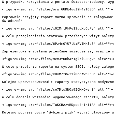
W przypadku korzystania z portalu świadczeniodawcy, wyg
<figure><img src="/files/orwjGUKE4uuI9H4iTG3D" alt=""><
Poprawnie przyjęty raport można sprawdzić po zalogowani
świadczeń"

<figure><img src="/files/x0IMrtPkPq13uqXqOoFy" alt=""><
W celu przeglądnięcia statusów przesłanych wizyt należy
<figure><img src="/files/6Pz4mOYU7lUiRVIMkle5" alt=""><
Zaprezentowane zostaną przesłane świadczenia, wraz ze s
<figure><img src="/files/mcMJtORbAz1glslG3Rgv" alt=""><
W celu przesłania raportu na system SZOI, należy zalogo
<figure><img src="/files/KUmMZzOwz3iBnoAWq8CB" alt=""><
Kolejno Sprawozdawczość > raporty statystyczno medyczne

<figure><img src="/files/se7Dls3NOa9ICMxOweh8" alt=""><
W celu dodania wcześniej wygenerowanego raportu, należy
<figure><img src="/files/TuKCBAzvBDpse4n1kIIA" alt=""><
Kolejno poprzez opcje "Wybierz plik" wybrać utworzony w