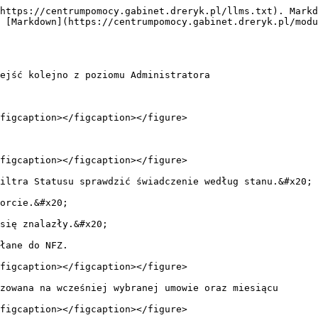
https://centrumpomocy.gabinet.dreryk.pl/llms.txt). Markd
 [Markdown](https://centrumpomocy.gabinet.dreryk.pl/modu
ejść kolejno z poziomu Administratora

figcaption></figcaption></figure>

figcaption></figcaption></figure>

iltra Statusu sprawdzić świadczenie według stanu.&#x20;

orcie.&#x20;

się znalazły.&#x20;

łane do NFZ.

figcaption></figcaption></figure>

zowana na wcześniej wybranej umowie oraz miesiącu

figcaption></figcaption></figure>
