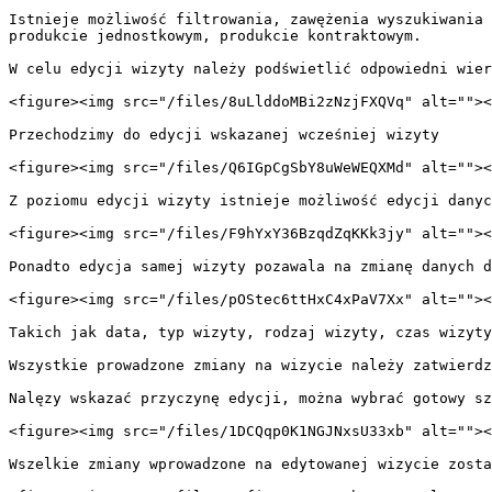
Istnieje możliwość filtrowania, zawężenia wyszukiwania 
produkcie jednostkowym, produkcie kontraktowym.

W celu edycji wizyty należy podświetlić odpowiedni wier
<figure><img src="/files/8uLlddoMBi2zNzjFXQVq" alt=""><
Przechodzimy do edycji wskazanej wcześniej wizyty

<figure><img src="/files/Q6IGpCgSbY8uWeWEQXMd" alt=""><
Z poziomu edycji wizyty istnieje możliwość edycji danyc
<figure><img src="/files/F9hYxY36BzqdZqKKk3jy" alt=""><
Ponadto edycja samej wizyty pozawala na zmianę danych d
<figure><img src="/files/pOStec6ttHxC4xPaV7Xx" alt=""><
Takich jak data, typ wizyty, rodzaj wizyty, czas wizyty
Wszystkie prowadzone zmiany na wizycie należy zatwierdz
Nalęzy wskazać przyczynę edycji, można wybrać gotowy sz
<figure><img src="/files/1DCQqp0K1NGJNxsU33xb" alt=""><
Wszelkie zmiany wprowadzone na edytowanej wizycie zosta