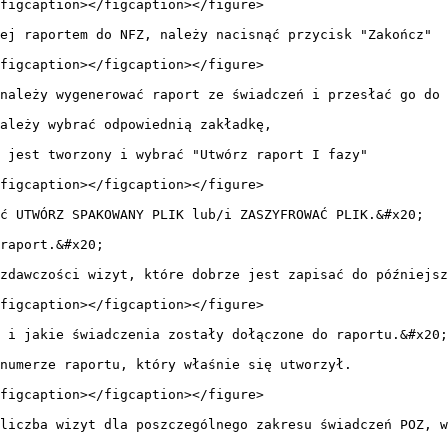
figcaption></figcaption></figure>

ej raportem do NFZ, należy nacisnąć przycisk "Zakończ"

figcaption></figcaption></figure>

należy wygenerować raport ze świadczeń i przesłać go do 
ależy wybrać odpowiednią zakładkę,

 jest tworzony i wybrać "Utwórz raport I fazy"

figcaption></figcaption></figure>

ć UTWÓRZ SPAKOWANY PLIK lub/i ZASZYFROWAĆ PLIK.&#x20;

raport.&#x20;

zdawczości wizyt, które dobrze jest zapisać do późniejsz
figcaption></figcaption></figure>

 i jakie świadczenia zostały dołączone do raportu.&#x20;

numerze raportu, który właśnie się utworzył.

figcaption></figcaption></figure>

liczba wizyt dla poszczególnego zakresu świadczeń POZ, w