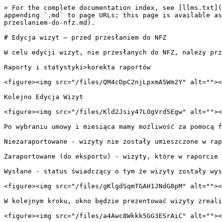
> For the complete documentation index, see [llms.txt](
appending `.md` to page URLs; this page is available as
przeslaniem-do-nfz.md).

# Edycja wizyt – przed przesłaniem do NFZ

W celu edycji wizyt, nie przesłanych do NFZ, należy prz
Raporty i statystyki>korekta raportów

<figure><img src="/files/QM4cDpC2njLpxmA5Wm2Y" alt=""><
Kolejno Edycja Wizyt

<figure><img src="/files/Kld2Jsiy47LOgVrd5Egw" alt=""><
Po wybraniu umowy i miesiąca mamy możliwość za pomocą f
Niezaraportowane - wizyty nie zostały umieszczone w rap
Zaraportowane (do eksportu) - wizyty, które w raporcie 
Wysłane - status świadczący o tym że wizyty zostały wys
<figure><img src="/files/gKlgdSqmTGAH1JNdG8pM" alt=""><
W kolejnym kroku, okno będzie prezentować wizyty zreali
<figure><img src="/files/a4Awc8Wkkk5GG3ESrAiC" alt=""><