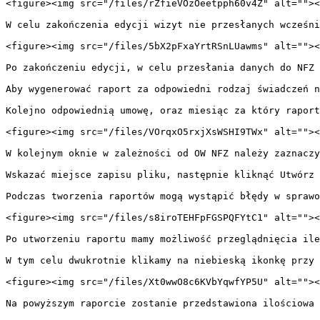
<figure><img src="/files/rZfieVOzOeetpph60v4Z" alt=""><
W celu zakończenia edycji wizyt nie przesłanych wcześni
<figure><img src="/files/5bX2pFxaYrtRSnLUawms" alt=""><
Po zakończeniu edycji, w celu przesłania danych do NFZ 
Aby wygenerować raport za odpowiedni rodzaj świadczeń n
Kolejno odpowiednią umowę, oraz miesiąc za który raport
<figure><img src="/files/VOrqxO5rxjXsWSHI9TWx" alt=""><
W kolejnym oknie w zależności od OW NFZ należy zaznaczy
Wskazać miejsce zapisu pliku, następnie kliknąć Utwórz 
Podczas tworzenia raportów mogą wystąpić błędy w sprawo
<figure><img src="/files/s8iroTEHFpFGSPQFYtC1" alt=""><
Po utworzeniu raportu mamy możliwość przeglądnięcia ile
W tym celu dwukrotnie klikamy na niebieską ikonkę przy 
<figure><img src="/files/Xt0wwO8c6KVbYqwfYP5U" alt=""><
Na powyższym raporcie zostanie przedstawiona ilościowa 