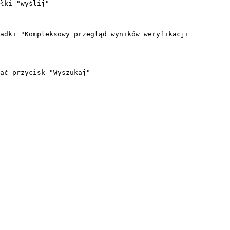
łki "wyślij"

adki "Kompleksowy przegląd wyników weryfikacji 
ąć przycisk "Wyszukaj"
