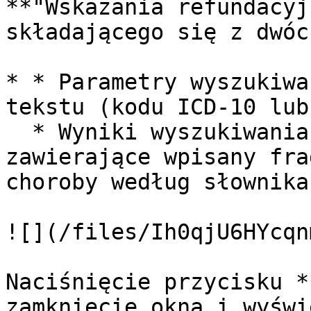
**"Wskazania refundacyj
składającego się z dwóc
* * Parametry wyszukiwa
tekstu (kodu ICD-10 lub
  * Wyniki wyszukiwania - tabela zawiera wyniki 
zawierające wpisany fra
choroby według słownika
![](/files/Ih0qjU6HYcqn
Naciśnięcie przycisku *
zamknięcie okna i wyświ