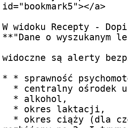
id="bookmark5"></a>

W widoku Recepty - Dopi
**"Dane o wyszukanym le
widoczne są alerty bezp
* * sprawność psychomot
  * centralny ośrodek układu nerwowego,

  * alkohol,

  * okres laktacji,

  * okres ciąży (dla części leków alert jest 