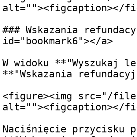
alt=""><figcaption></fi
### Wskazania refundacy
id="bookmark6"></a>

W widoku **"Wyszukaj le
**"Wskazania refundacyj
<figure><img src="/file
alt=""><figcaption></fi
Naciśnięcie przycisku p