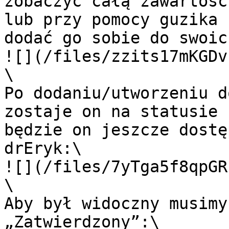
zobaczyć całą zawartość
lub przy pomocy guzika 
dodać go sobie do swoic
![](/files/zzits17mKGDv
\

Po dodaniu/utworzeniu d
zostaje on na statusie 
będzie on jeszcze dostę
drEryk:\

![](/files/7yTga5f8qpGR
\

Aby był widoczny musimy
„Zatwierdzony”:\
