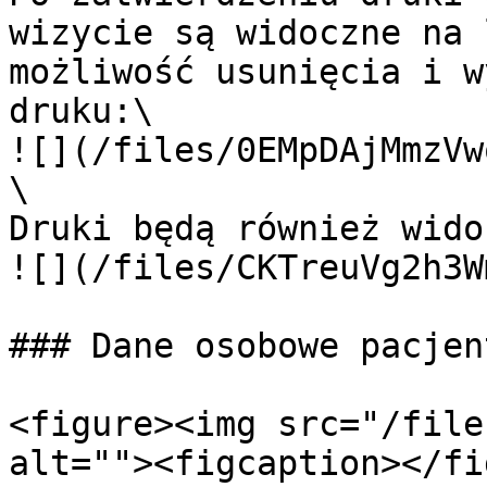
wizycie są widoczne na 
możliwość usunięcia i w
druku:\

![](/files/0EMpDAjMmzVw
\

Druki będą również wido
![](/files/CKTreuVg2h3W
### Dane osobowe pacjent
<figure><img src="/file
alt=""><figcaption></fi