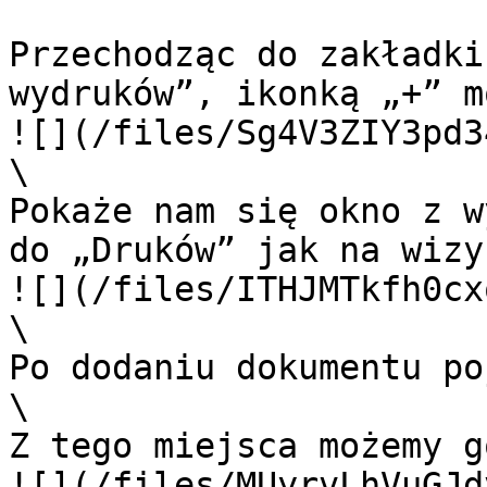
Przechodząc do zakładki
wydruków”, ikonką „+” m
![](/files/Sg4V3ZIY3pd3
\

Pokaże nam się okno z w
do „Druków” jak na wizy
![](/files/ITHJMTkfh0cx
\

Po dodaniu dokumentu po
\

Z tego miejsca możemy g
![](/files/MUyrvLhVuGJd