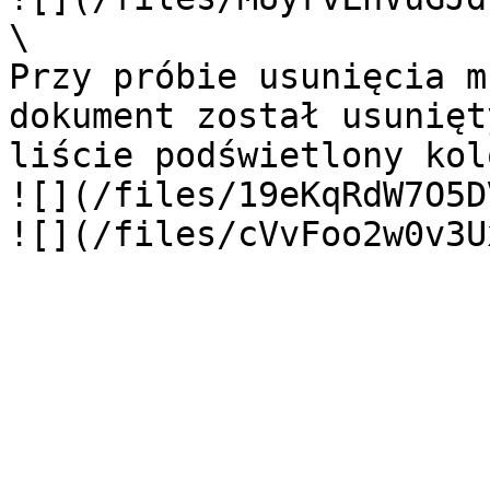
\

Przy próbie usunięcia m
dokument został usunięt
liście podświetlony kol
![](/files/19eKqRdW7O5D