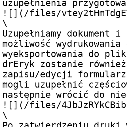
uzupełnienia przygotowa
![](/files/vtey2tHmTdgE
\

Uzupełniamy dokument i 
możliwość wydrukowania 
wyeksportowania do plik
drEryk zostanie również
zapisu/edycji formularz
mogli uzupełnić częścio
następnie wrócić do nie
![](/files/4JbJzRYkCBib
\

Po zatwierdzeniu druki 