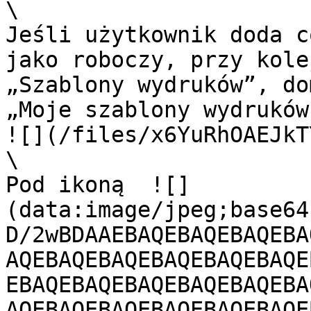
\

Jeśli użytkownik doda c
jako roboczy, przy kole
„Szablony wydruków”, do
„Moje szablony wydruków”
![](/files/x6YuRhOAEJkT
\

Pod ikoną  ![]
(data:image/jpeg;base64
D/2wBDAAEBAQEBAQEBAQEBA
AQEBAQEBAQEBAQEBAQEBAQE
EBAQEBAQEBAQEBAQEBAQEBA
AQEBAQEBAQEBAQEBAQEBAQE