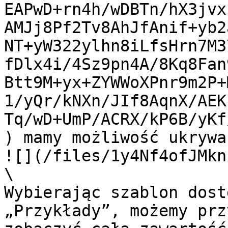
EAPwD+rn4h/wDBTn/hX3jvx
AMJj8Pf2Tv8AhJfAnif+yb2
NT+yW322ylhn8iLfsHrn7M3
fDlx4i/4Sz9pn4A/8Kq8Fan
Btt9M+yx+ZYWWoXPnr9m2P+
1/yQr/kNXn/JIf8AqnX/AEK
Tq/wD+UmP/ACRX/kP6B/yKf
) mamy możliwość ukrywa
![](/files/1y4Nf4ofJMkn
\

Wybierając szablon dost
„Przykłady”, możemy prz