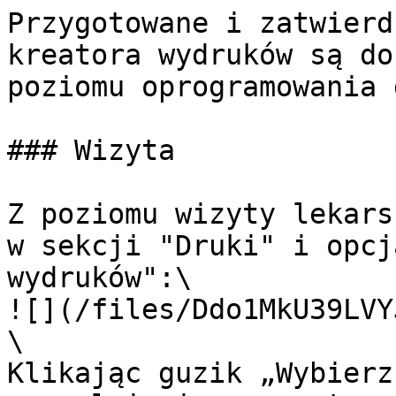
Przygotowane i zatwierd
kreatora wydruków są do
poziomu oprogramowania 
### Wizyta

Z poziomu wizyty lekars
w sekcji "Druki" i opcj
wydruków":\

![](/files/Ddo1MkU39LVY
\

Klikając guzik „Wybierz