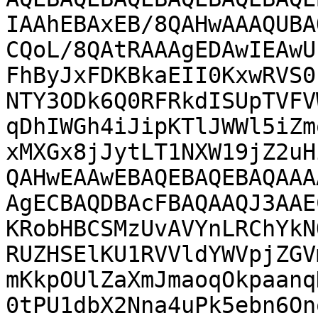
IAAhEBAxEB/8QAHwAAAQUBA
CQoL/8QAtRAAAgEDAwIEAwU
FhByJxFDKBkaEII0KxwRVS0
NTY3ODk6Q0RFRkdISUpTVFV
qDhIWGh4iJipKTlJWWl5iZm
xMXGx8jJytLT1NXW19jZ2uH
QAHwEAAwEBAQEBAQEBAQAAA
AgECBAQDBAcFBAQAAQJ3AAE
KRobHBCSMzUvAVYnLRChYkN
RUZHSElKU1RVVldYWVpjZGV
mKkpOUlZaXmJmaoqOkpaanq
0tPU1dbX2Nna4uPk5ebn6On