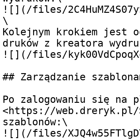
![](/files/2C4HuMZ4S07y
\

Kolejnym krokiem jest o
druków z kreatora wydru
![](/files/kyk00VdCpoqX
## Zarządzanie szablona
Po zalogowaniu się na pl
<https://web.dreryk.pl/
szablonów:\

![](/files/XJQ4w55FTlgD